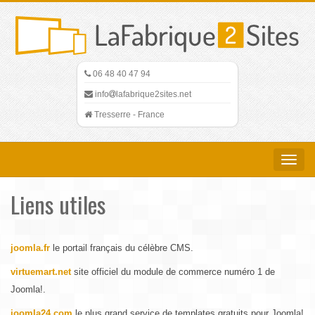
06 48 40 47 94
info
lafabrique2sites.net
Tresserre - France
Toggle
navigat
Liens utiles
joomla.fr
le portail français du célèbre CMS.
virtuemart.net
site officiel du module de commerce numéro 1 de
Joomla!.
joomla24.com
le plus grand service de templates gratuits pour Joomla!